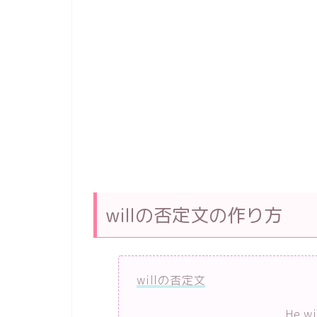
willの否定文の作り方
willの否定文
He wi