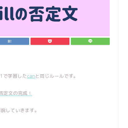
中1で学習した
can
と同じルールです。
で否定文の完成！
解説していきます。