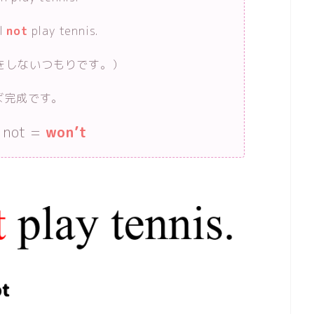
ll
not
play tennis.
をしないつもりです。）
れば完成です。
 not =
won’t