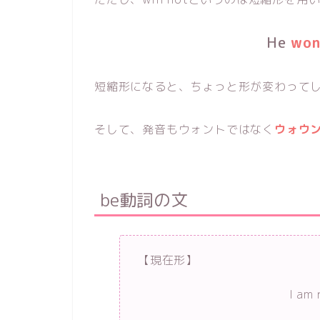
He
won
短縮形になると、ちょっと形が変わって
そして、発音もウォントではなく
ウォウ
be動詞の文
【現在形】
I am 