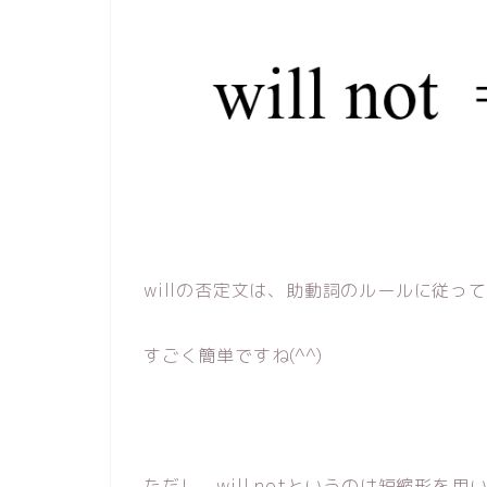
willの否定文は、助動詞のルールに従って
すごく簡単ですね(^^)
ただし、will notというのは短縮形を用