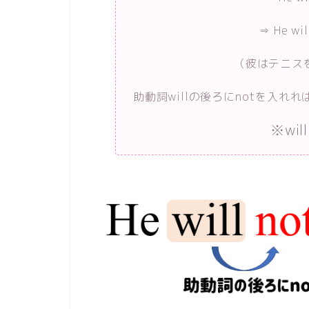
⇒ He wi
（彼はテニス
助動詞willの後ろにnotを入れ
※will