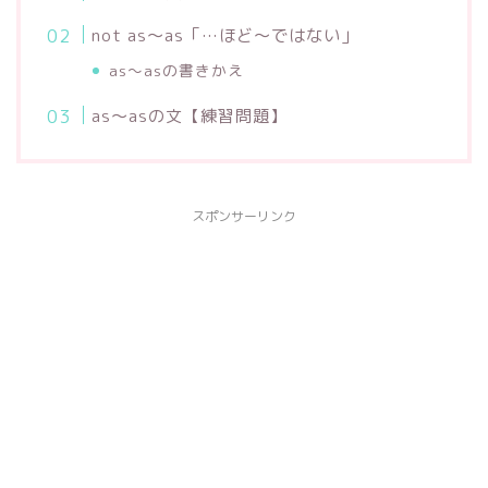
not as～as「…ほど～ではない」
as～asの書きかえ
as～asの文【練習問題】
スポンサーリンク