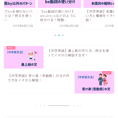
動態でbyを使わないパ
【be動詞の使い分け】
【中学英語】前置詞
ーンとは？例文を使っ
am,are,isはどのように
い方と種類をイチか
解説！
見分ける？問題...
説！
2019年8月22日
2019年6月14日
2019年1
【中学英語】最上級の作り方、例文を使
ってイチから解説するぞ！
【中学英語】受け身（受動態）の文の作
り方をイチから解説！