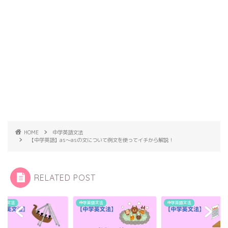
HOME
中学英語文法
【中学英語】as～asの文について例文を使ってイチから解説！
RELATED POST
英語文法
中学英語文法
中学英語文法